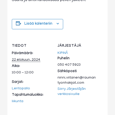
Sauna ja uintimahdollisuus pelien jälkeen.
Lisää kalenteriin
TIEDOT
JÄRJESTÄJÄ
KIPINÄ
Päivämäärä:
Puhelin
22 elokuun, 2024
050 407 5923
Aika:
Sähköposti
10:00 - 12:00
ninni.viitanen@rauman
Sarjat:
tyonhakijat.com
Lentopallo
Siirry Järjestäjän
verkkosivuille
Tapahtumaluokka:
liikunta