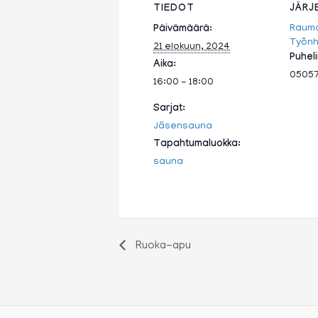
TIEDOT
JÄRJ
Raum
Päivämäärä:
Työnha
21 elokuun, 2024
Puhel
Aika:
0505
16:00 - 18:00
Sarjat:
Jäsensauna
Tapahtumaluokka:
sauna
Ruoka-apu