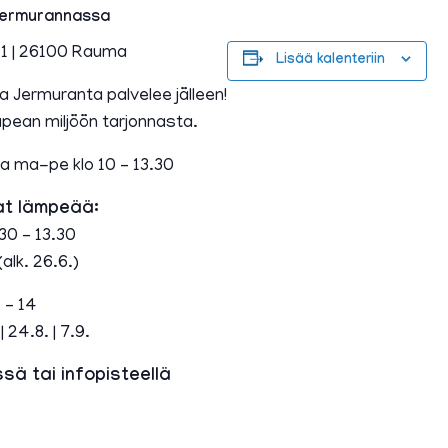
Jermurannassa
41 | 26100 Rauma
Lisää kalenteriin
 Jermuranta palvelee jälleen!
pean miljöön tarjonnasta.
na ma-pe klo 10 – 13.30
t lämpeää:
30 – 13.30
alk. 26.6.)
 – 14
| 24.8. | 7.9.
sä tai infopisteellä