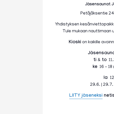
Jäsensaunat 
Petäjäksentie 2
Yhdistyksen kesänviettopaikka
Tule mukaan nauttimaan u
Kioski
on kaikille avoin
Jäsensauna
ti
&
to
11.
ke
16 – 18 (
la
12
29.6. | 29.7. 
LIITY jäseneksi
netis