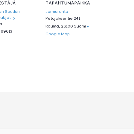
ESTÄJÄ
TAPAHTUMAPAIKKA
an Seudun
Jermuranta
kijat ry
Petäjäksentie 241
in
Rauma
,
26100
Suomi
+
769613
Google Map