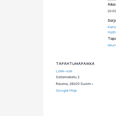
Aika:
10:00
Sarj
Keho
Hath
Tapa
liiku
TAPAHTUMAPAIKKA
Lokki-sali
Satamakatu 2
Rauma
,
26100
Suomi
+
Google Map