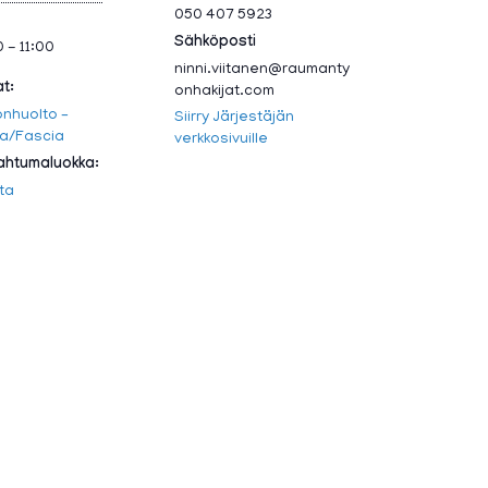
050 407 5923
Sähköposti
 - 11:00
ninni.viitanen@raumanty
at:
onhakijat.com
nhuolto –
Siirry Järjestäjän
a/Fascia
verkkosivuille
htumaluokka:
nta