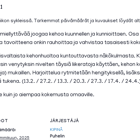
1
iikon sykleissä. Tarkemmat päivämäärät ja kuvaukset löydät alt
a miellyttävää joogaa kehoa kuunnellen ja kunnioittaen. Osa 
a tavoitteena onkin rauhoittaa ja vahvistaa tasaisesti koko 
isvaltaista kehonhuoltoa kuntouttavasta näkökulmasta
ivisin venytyksin nivelten täysiä liikeratoja käyttäen, kehon 
joja) mukaillen. Harjoittelua rytmitetään hengityksellä, lisä
tukena. (13.2. / 27.2. / 13.3. / 20.3. / 27.3. / 17.4. / 24.4.
oille kuin jo aiempaa kokemusta omaaville.
DOT
JÄRJESTÄJÄ
KIPINÄ
ämäärä:
Puhelin
ammikuun, 2025