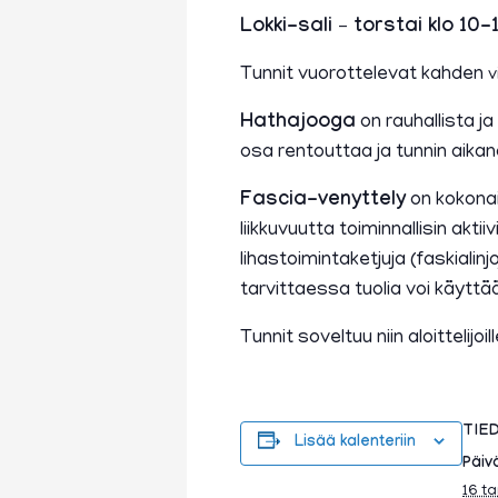
Lokki-sali – torstai klo 10-1
Tunnit vuorottelevat kahden
v
Hathajooga
on rauhallista j
osa rentouttaa ja tunnin aikan
Fascia-venyttely
on kokona
liikkuvuutta toiminnallisin akti
lihastoimintaketjuja (faskialin
tarvittaessa tuolia voi käyttää 
Tunnit soveltuu niin aloittelij
TIE
Lisää kalenteriin
Päiv
16 t