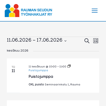
Siirry
sisältöön
Tapahtumat
Tapahtumat
Tapa
11.06.2026
 - 
17.06.2026
Etsi
Lista
Etsi
View
Valitse
aja
Navig
kesäkuu 2026
päivä.
Näkymät
navigointi
11 kesäkuun @ 10:00
-
11:00
TO
11
Puistojumppa
Puistojumppa
OKL puisto
Seminaarinkatu 1, Rauma