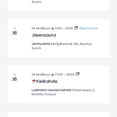
Suomi
16 kesäkuun @ 11:30
-
13:00
Jäsensauna
TI
16
Jäsensauna
Jermuranta
Petäjäksentie 241, Rauma,
Suomi
Kielikahvila
16 kesäkuun @ 17:00
-
19:00
TI
16
Kielikahvila
Lokkitalon lounas-kahvila
Satamakatu 2,
RAUMA, Finland