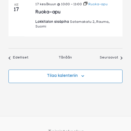
17 kesäkuun @ 10:30
-
11:00
Ruoka-apu
KE
17
Ruoka-apu
Lokkitalon sisäpiha
Satamakatu 2, Rauma,
Suomi
Tapahtumat
Tapaht
Edelliset
Tänään
Seuraavat
Tilaa kalenteriin