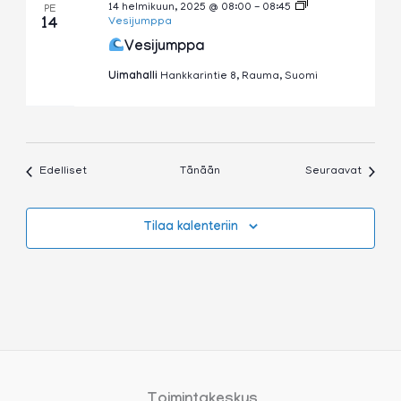
14 helmikuun, 2025 @ 08:00
-
08:45
PE
14
Vesijumppa
Vesijumppa
Uimahalli
Hankkarintie 8, Rauma, Suomi
Tapahtumat
Tapaht
Edelliset
Tänään
Seuraavat
Tilaa kalenteriin
Toimintakeskus