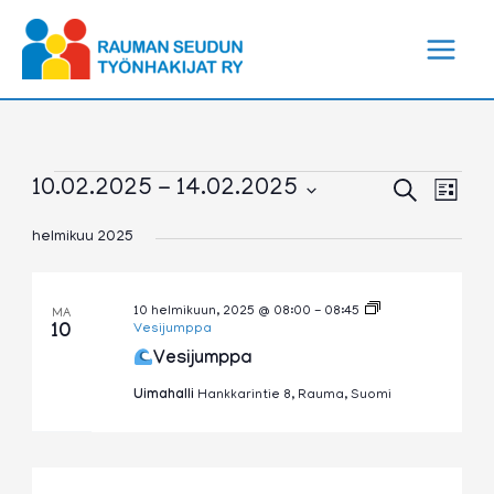
Siirry
sisältöön
Tapahtumat
Tapahtumat
Tapa
10.02.2025
 - 
14.02.2025
Etsi
Lista
Etsi
View
Valitse
aja
Navig
helmikuu 2025
päivä.
Näkymät
navigointi
10 helmikuun, 2025 @ 08:00
-
08:45
MA
10
Vesijumppa
Vesijumppa
Uimahalli
Hankkarintie 8, Rauma, Suomi