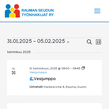
Siirry
sisältöön
Tapahtumat
Tapahtumat
Tapa
31.01.2025
 - 
05.02.2025
Etsi
Lista
Etsi
View
Valitse
aja
Navig
tammikuu 2025
päivä.
Näkymät
navigointi
31 tammikuun, 2025 @ 08:00
-
08:45
PE
31
Vesijumppa
Vesijumppa
Uimahalli
Hankkarintie 8, Rauma, Suomi