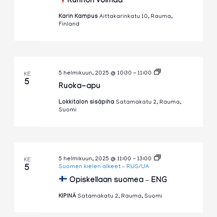
Kunnon voimaa
Karin Kampus
Aittakarinkatu 10, Rauma,
Finland
Ruoka-
5 helmikuun, 2025 @ 10:30
-
11:00
KE
apu
5
Ruoka-apu
Lokkitalon sisäpiha
Satamakatu 2, Rauma,
Suomi
5 helmikuun, 2025 @ 11:00
-
13:00
KE
5
Suomen kielen alkeet – RUS/UA
Opiskellaan suomea – ENG
KIPINÄ
Satamakatu 2, Rauma, Suomi