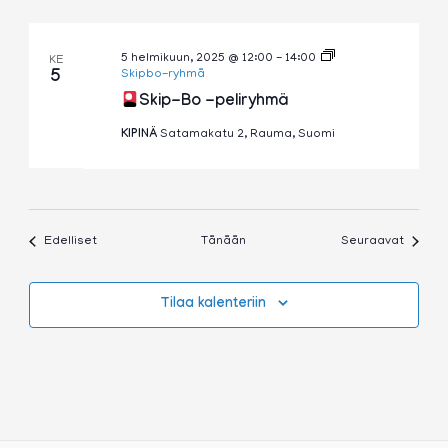
5 helmikuun, 2025 @ 12:00
-
14:00
KE
5
Skipbo-ryhmä
Skip-Bo -peliryhmä
KIPINÄ
Satamakatu 2, Rauma, Suomi
Tapahtumat
Tapaht
Edelliset
Tänään
Seuraavat
Tilaa kalenteriin