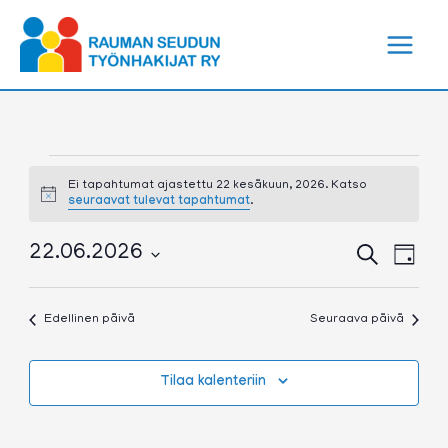
Siirry
sisältöön
Tapahtumat
for
Ei tapahtumat ajastettu 22 kesäkuun, 2026. Katso
Notice
seuraavat tulevat tapahtumat
.
22
kesäkuun,
2026
Tapahtumat
Tapa
22.06.2026
Etsi
Päivä
Etsi
View
Valitse
aja
Navig
päivä.
Näkymät
Edellinen päivä
Seuraava päivä
navigointi
Tilaa kalenteriin