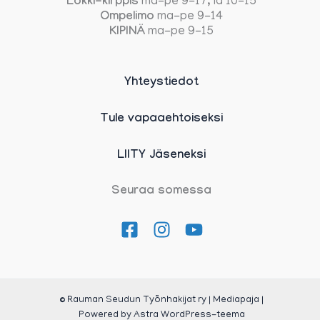
Lokki-kirppis
ma-pe 9-17, la 10-15
Ompelimo
ma-pe 9-14
KIPINÄ
ma-pe 9-15
Yhteystiedot
Tule vapaaehtoiseksi
LIITY Jäseneksi
Seuraa somessa
© Rauman Seudun Työnhakijat ry | Mediapaja |
Powered by
Astra WordPress-teema