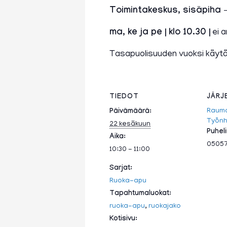
Toimintakeskus, sisäpiha
ma, ke ja pe | klo 10.30 |
ei a
Tasapuolisuuden vuoksi käyt
TIEDOT
JÄRJ
Raum
Päivämäärä:
Työnha
22 kesäkuun
Puhel
Aika:
0505
10:30 - 11:00
Sarjat:
Ruoka-apu
Tapahtumaluokat:
ruoka-apu
,
ruokajako
Kotisivu: