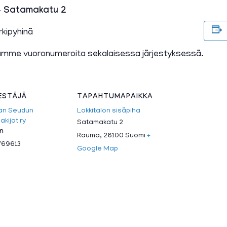
 – Satamakatu 2
rkipyhinä
ämme vuoronumeroita sekalaisessa järjestyksessä.
ESTÄJÄ
TAPAHTUMAPAIKKA
an Seudun
Lokkitalon sisäpiha
kijat ry
Satamakatu 2
in
Rauma
,
26100
Suomi
+
769613
Google Map