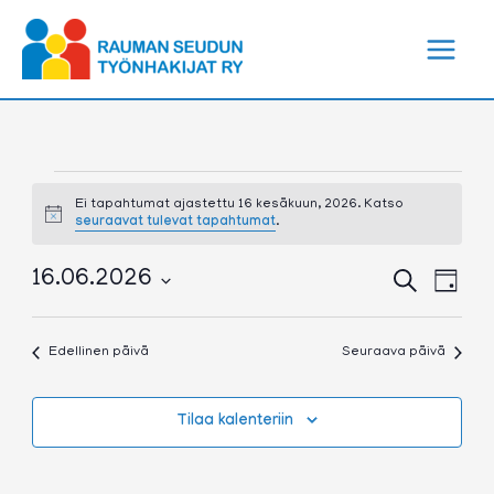
Siirry
sisältöön
Tapahtumat
for
Ei tapahtumat ajastettu 16 kesäkuun, 2026. Katso
Notice
seuraavat tulevat tapahtumat
.
16
kesäkuun,
2026
Tapahtumat
Tapa
16.06.2026
Etsi
Päivä
Etsi
View
Valitse
aja
Navig
päivä.
Näkymät
Edellinen päivä
Seuraava päivä
navigointi
Tilaa kalenteriin