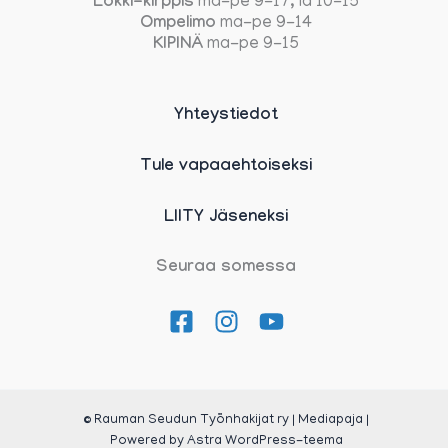
Lokki-kirppis
ma-pe 9-17, la 10-15
Ompelimo
ma-pe 9-14
KIPINÄ
ma-pe 9-15
Yhteystiedot
Tule vapaaehtoiseksi
LIITY Jäseneksi
Seuraa somessa
© Rauman Seudun Työnhakijat ry | Mediapaja |
Powered by
Astra WordPress-teema