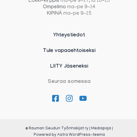
Lokki-kirppis
ma-pe 9-17, la 10-15
Ompelimo
ma-pe 9-14
KIPINÄ
ma-pe 9-15
Yhteystiedot
Tule vapaaehtoiseksi
LIITY Jäseneksi
Seuraa somessa
© Rauman Seudun Työnhakijat ry | Mediapaja |
Powered by
Astra WordPress-teema