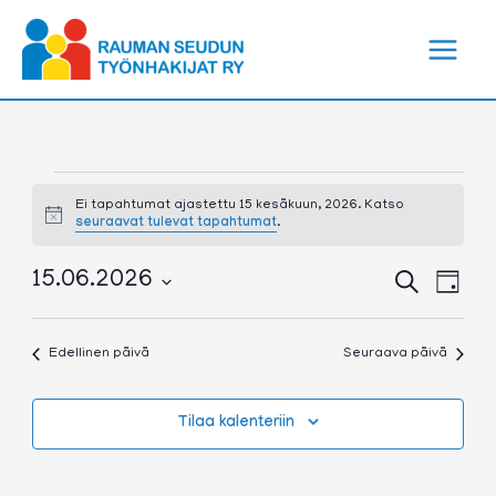
Siirry
sisältöön
Tapahtumat
for
Ei tapahtumat ajastettu 15 kesäkuun, 2026. Katso
Notice
seuraavat tulevat tapahtumat
.
15
kesäkuun,
2026
Tapahtumat
Tapa
15.06.2026
Etsi
Päivä
Etsi
View
Valitse
aja
Navig
päivä.
Näkymät
Edellinen päivä
Seuraava päivä
navigointi
Tilaa kalenteriin