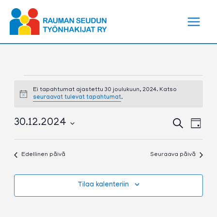
Siirry
sisältöön
Tapahtumat
for
Ei tapahtumat ajastettu 30 joulukuun, 2024. Katso
Notice
seuraavat tulevat tapahtumat
.
30
joulukuun,
2024
Tapahtumat
Tapa
30.12.2024
Etsi
Päivä
Etsi
View
Valitse
aja
Navig
päivä.
Näkymät
Edellinen päivä
Seuraava päivä
navigointi
Tilaa kalenteriin