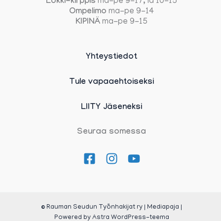
Lokki-kirppis
ma-pe 9-17, la 10-15
Ompelimo
ma-pe 9-14
KIPINÄ
ma-pe 9-15
Yhteystiedot
Tule vapaaehtoiseksi
LIITY Jäseneksi
Seuraa somessa
© Rauman Seudun Työnhakijat ry | Mediapaja |
Powered by
Astra WordPress-teema