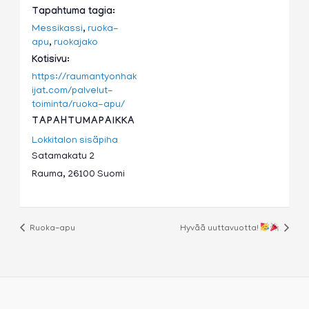
Tapahtuma tagia:
Messikassi
,
ruoka-
apu
,
ruokajako
Kotisivu:
https://raumantyonhak
ijat.com/palvelut-
toiminta/ruoka-apu/
TAPAHTUMAPAIKKA
Lokkitalon sisäpiha
Satamakatu 2
Rauma
,
26100
Suomi
Ruoka-apu
Hyvää uuttavuotta!