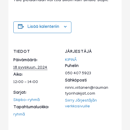
Tule pelaamaan korttia silloin kuin sinulle sopii.
Lisää kalenteriin
TIEDOT
JÄRJESTÄJÄ
KIPINÄ
Päivämäärä:
Puhelin
18 syyskuun, 2024
050 407 5923
Aika:
Sähköposti
12:00 - 14:00
ninni.viitanen@rauman
Sarjat:
tyonhakijat.com
Skipbo-ryhmä
Siirry Järjestäjän
verkkosivuille
Tapahtumaluokka:
ryhmä