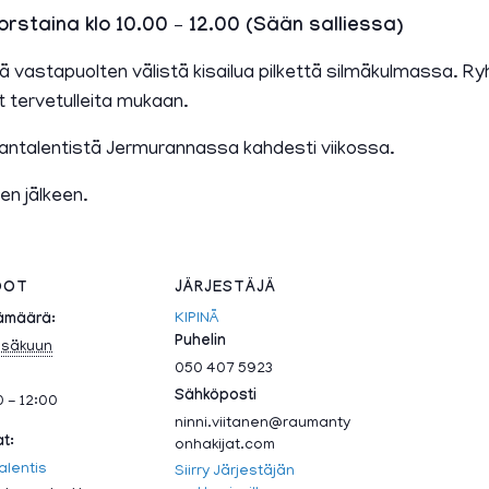
orstaina klo 10.00 – 12.00 (Sään salliessa)
entä vastapuolten välistä kisailua pilkettä silmäkulmassa.
t tervetulleita mukaan.
rantalentistä Jermurannassa kahdesti viikossa.
en jälkeen.
DOT
JÄRJESTÄJÄ
KIPINÄ
ämäärä:
Puhelin
esäkuun
050 407 5923
Sähköposti
0 - 12:00
ninni.viitanen@raumanty
at:
onhakijat.com
alentis
Siirry Järjestäjän