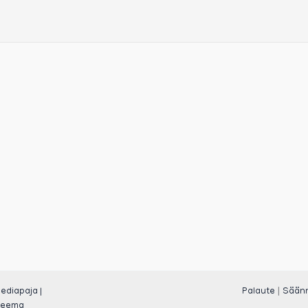
|
ediapaja |
Palaute
Sään
teema