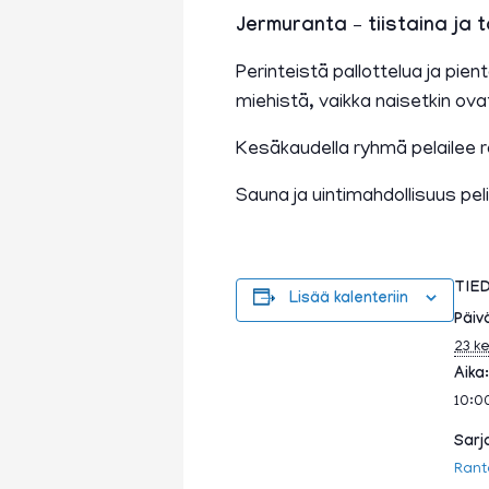
Jermuranta – tiistaina ja t
Perinteistä pallottelua ja pi
miehistä, vaikka naisetkin ova
Kesäkaudella ryhmä pelailee 
Sauna ja uintimahdollisuus peli
TIE
Lisää kalenteriin
Päiv
23 k
Aika:
10:0
Sarj
Rant