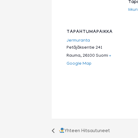
Tapa
liiku
TAPAHTUMAPAIKKA
Jermuranta
Petäjäksentie 241
Rauma
,
26100
Suomi
+
Google Map
Yhteen Hitsautuneet