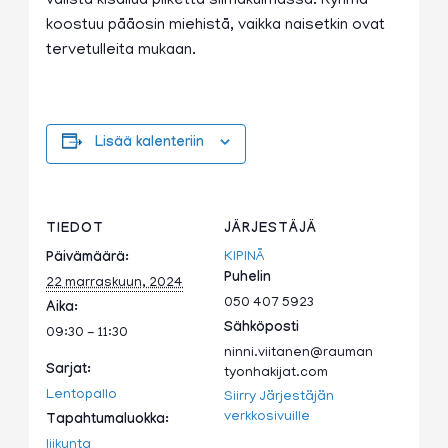
välistä kisailua pilkettä silmäkulmassa. Ryhmä
koostuu pääosin miehistä, vaikka naisetkin ovat
tervetulleita mukaan.
Lisää kalenteriin
TIEDOT
JÄRJESTÄJÄ
KIPINÄ
Päivämäärä:
Puhelin
22 marraskuun, 2024
050 407 5923
Aika:
Sähköposti
09:30 - 11:30
ninni.viitanen@rauman
Sarjat:
tyonhakijat.com
Lentopallo
Siirry Järjestäjän
verkkosivuille
Tapahtumaluokka:
liikunta