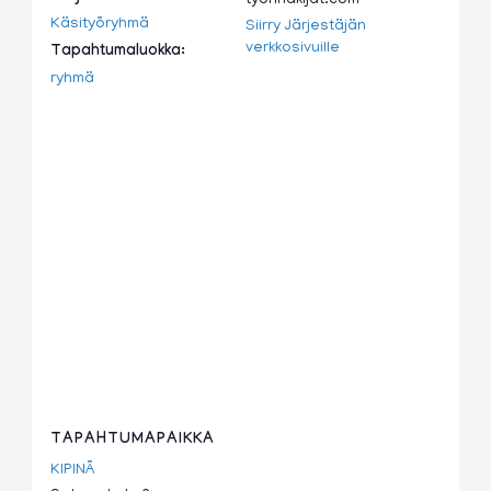
tyonhakijat.com
Käsityöryhmä
Siirry Järjestäjän
verkkosivuille
Tapahtumaluokka:
ryhmä
TAPAHTUMAPAIKKA
KIPINÄ