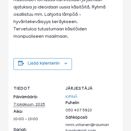
Käsitöiden lomassa kahvitellaan ja jaetaan
ajatuksia ja ideoidaan uusia käsitöitä. Ryhmä
osallistuu mm. Lahjoita lämpöä –
hyväntekeväisyys keräykseen.
Tervetuloa tutustumaan käsitöiden
monipuoliseen maailmaan.
Lisää kalenteriin
TIEDOT
JÄRJESTÄJÄ
KIPINÄ
Päivämäärä:
Puhelin
7 lokakuun, 2025
050 407 5923
Aika:
Sähköposti
10:00 - 13:00
ninni.viitanen@rauman
Sarjat: