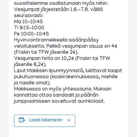
suosittelemme osallistumaan myös niihin.
Vesijumpat järjestetään 1.6.-7.8. välillä
seuraavasti:
Ma 10-10:45
Ti 9:15-10:00
Pe 10:00-10:45
Hyvinvointirannekkeella sisäänpääsy
veloituksetta. Pelkkä vesijumpan osuus on 4€
(Friskin tai TFW jäsenille 2€).
Vesijumpan hinta on 10,2€ (Friskin tai TFW
jäsenille 8,2€).
Liput Makiksen lipunmyynnistä, lukittavat kaapit
pukuhuoneissa (kioskirakennuksessa, miehille
ja naisille omat).
Makiksessa on myös yhteissauna. Mukaan
kannattaa ottaa sandaalit ja päähän
jumppaamiseen soveltuvat aurinkolasit.
Lisää kalenteriin