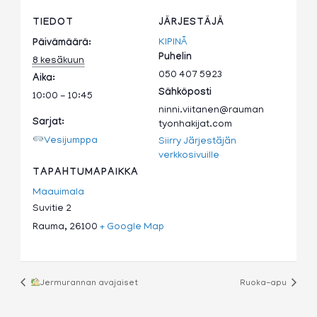
TIEDOT
JÄRJESTÄJÄ
KIPINÄ
Päivämäärä:
Puhelin
8 kesäkuun
050 407 5923
Aika:
Sähköposti
10:00 - 10:45
ninni.viitanen@rauman
Sarjat:
tyonhakijat.com
Vesijumppa
Siirry Järjestäjän
verkkosivuille
TAPAHTUMAPAIKKA
Maauimala
Suvitie 2
Rauma
,
26100
+ Google Map
Jermurannan avajaiset
Ruoka-apu