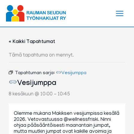
Siirry
sisältöön
« Kaikki Tapahtumat
Tämä tapahtuma on mennyt.
Tapahtuman sarja:
Vesijumppa
Vesijumppa
8 kesäkuun @ 10:00
-
10:45
Olemme mukana Makiksen vesijumpissa kesällä
2026. Vetovastuussa @wellnessfriski. Ninni
ohjaa pääsääntöisesti maanantain jumpat,
mutta muutkin jumpat ovat kaikille avoimia ja