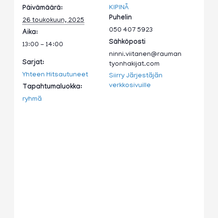
KIPINÄ
Päivämäärä:
Puhelin
26 toukokuun, 2025
050 407 5923
Aika:
Sähköposti
13:00 - 14:00
ninni.viitanen@rauman
Sarjat:
tyonhakijat.com
Yhteen Hitsautuneet
Siirry Järjestäjän
verkkosivuille
Tapahtumaluokka:
ryhmä