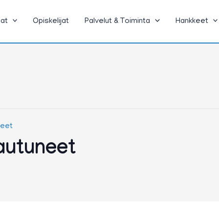
jat
Opiskelijat
Palvelut & Toiminta
Hankkeet
neet
autuneet