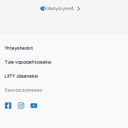
Käsityöryhmä
Yhteystiedot
Tule vapaaehtoiseksi
LIITY Jäseneksi
Seuraa somessa