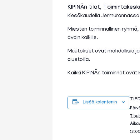
KIPINÄn tilat, Toimintakesk
Kesäkaudella Jermurannassa. (1
Miesten toiminnallinen ryhmä,
avoin kaikille.
Muutokset ovat mahdollisia j
alustoilla.
Kaikki KIPINÄn toiminnot ovat 
TIE
Lisää kalenteriin
Päiv
7 hu
Aika:
13:0