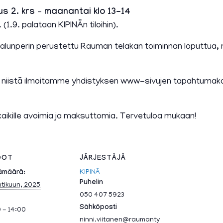
us 2. krs – maanantai klo 13-14
.9. palataan KIPINÄn tiloihin).
 alunperin perustettu Rauman telakan toiminnan loputtua,
a niistä ilmoitamme yhdistyksen www-sivujen tapahtumak
kaikille avoimia ja maksuttomia. Tervetuloa mukaan!
DOT
JÄRJESTÄJÄ
KIPINÄ
ämäärä:
Puhelin
htikuun, 2025
050 407 5923
Sähköposti
0 - 14:00
ninni.viitanen@raumanty