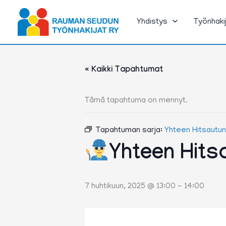
Siirry
sisältöön
Yhdistys
Työnhaki
« Kaikki Tapahtumat
Tämä tapahtuma on mennyt.
Tapahtuman sarja:
Yhteen Hitsautu
Yhteen Hits
7 huhtikuun, 2025 @ 13:00
-
14:00