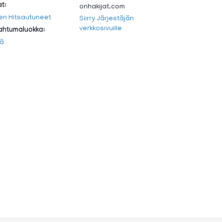
at:
onhakijat.com
en Hitsautuneet
Siirry Järjestäjän
verkkosivuille
htumaluokka:
ä