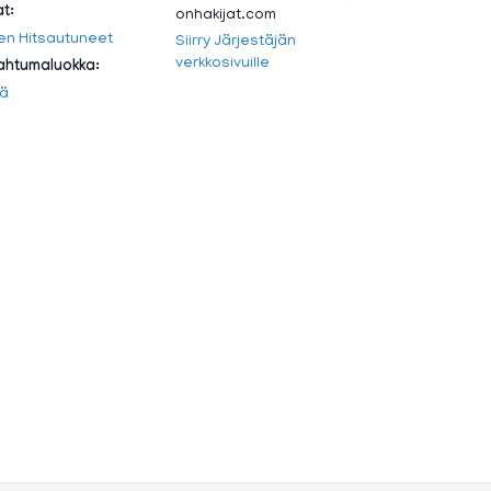
at:
onhakijat.com
en Hitsautuneet
Siirry Järjestäjän
verkkosivuille
htumaluokka:
ä