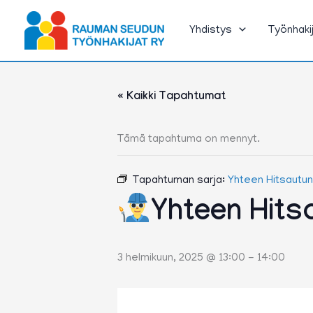
Siirry
sisältöön
Yhdistys
Työnhaki
« Kaikki Tapahtumat
Tämä tapahtuma on mennyt.
Tapahtuman sarja:
Yhteen Hitsautu
Yhteen Hits
3 helmikuun, 2025 @ 13:00
-
14:00