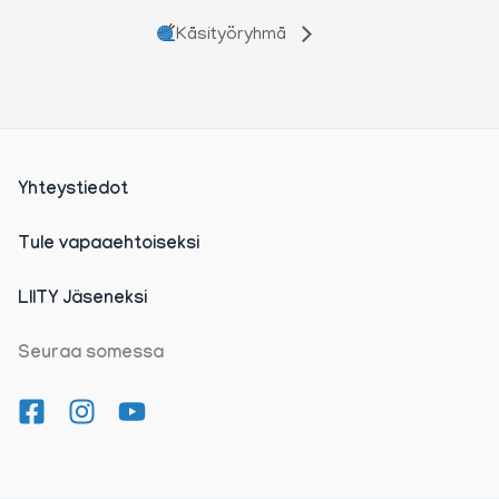
Käsityöryhmä
Yhteystiedot
Tule vapaaehtoiseksi
LIITY Jäseneksi
Seuraa somessa