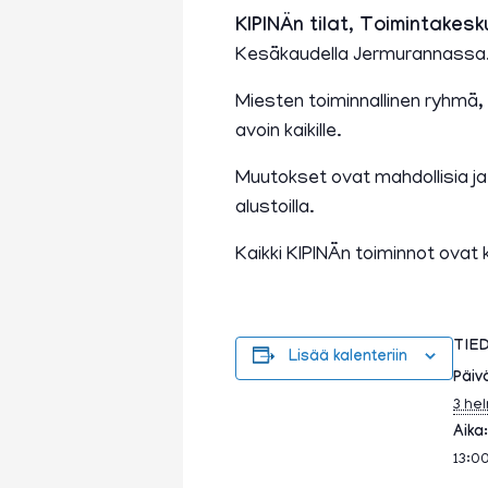
KIPINÄn tilat, Toimintakesk
Kesäkaudella Jermurannassa. (1
Miesten toiminnallinen ryhmä,
avoin kaikille.
Muutokset ovat mahdollisia j
alustoilla.
Kaikki KIPINÄn toiminnot ovat 
TIE
Lisää kalenteriin
Päiv
3 he
Aika:
13:0