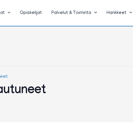
jat
Opiskelijat
Palvelut & Toiminta
Hankkeet
neet
autuneet