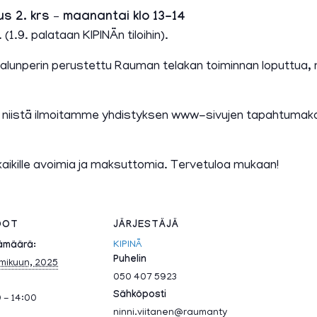
us 2. krs – maanantai klo 13-14
.9. palataan KIPINÄn tiloihin).
 alunperin perustettu Rauman telakan toiminnan loputtua,
a niistä ilmoitamme yhdistyksen www-sivujen tapahtumak
kaikille avoimia ja maksuttomia. Tervetuloa mukaan!
DOT
JÄRJESTÄJÄ
KIPINÄ
ämäärä:
Puhelin
lmikuun, 2025
050 407 5923
Sähköposti
0 - 14:00
ninni.viitanen@raumanty