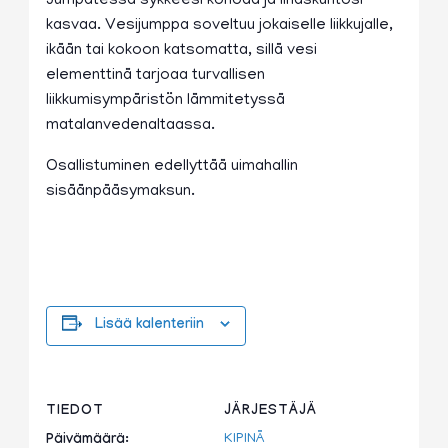
Jumpatessa sykkeesi kohoaa ja lihaskuntosi
kasvaa. Vesijumppa soveltuu jokaiselle liikkujalle,
ikään tai kokoon katsomatta, sillä vesi
elementtinä tarjoaa turvallisen
liikkumisympäristön lämmitetyssä
matalanvedenaltaassa.
Osallistuminen edellyttää uimahallin
sisäänpääsymaksun.
Lisää kalenteriin
TIEDOT
JÄRJESTÄJÄ
KIPINÄ
Päivämäärä: