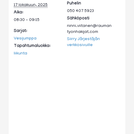
Puhelin
17 lokakuun, 2025
050 407 5923
Aika:
Sähköposti
08:30 - 09:15
ninni.viitanen@rauman
Sarjat:
tyonhakijat.com
Vesijumppa
Siirry Järjestäjän
verkkosivuille
Tapahtumaluokka:
liikunta