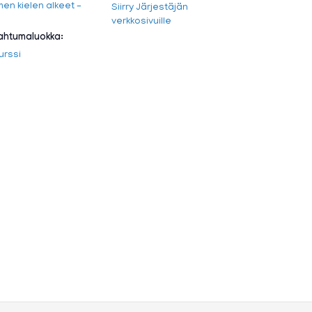
en kielen alkeet –
Siirry Järjestäjän
verkkosivuille
htumaluokka:
kurssi