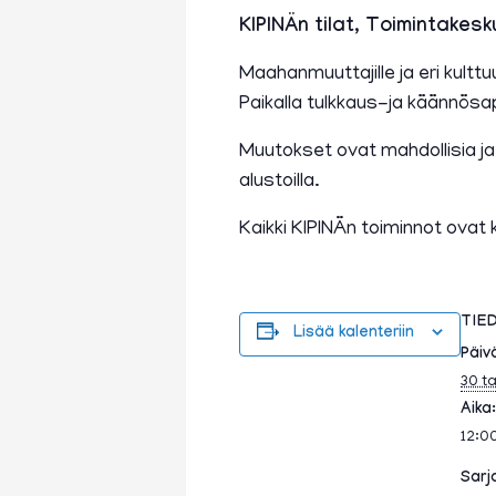
KIPINÄn tilat, Toimintakesk
Maahanmuuttajille ja eri kulttu
Paikalla tulkkaus-ja käännösap
Muutokset ovat mahdollisia j
alustoilla.
Kaikki KIPINÄn toiminnot ovat 
TIE
Lisää kalenteriin
Päiv
30 t
Aika:
12:0
Sarj