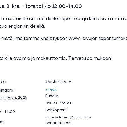
us 2. krs – torstai klo 12.00-14.00
uritaustaisille suomen kielen opettelua ja kertausta matala
ua englannin kielellä.
a niistä ilmoitamme yhdistyksen www-sivujen tapahtumak
kaikille avoimia ja maksuttomia. Tervetuloa mukaan!
DOT
JÄRJESTÄJÄ
KIPINÄ
ämäärä:
Puhelin
ammikuun, 2025
050 407 5923
Sähköposti
0 - 14:00
ninni.viitanen@raumanty
at:
onhakijat.com