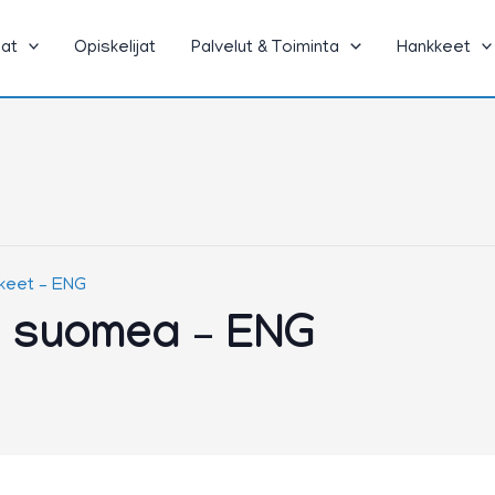
jat
Opiskelijat
Palvelut & Toiminta
Hankkeet
lkeet – ENG
n suomea – ENG