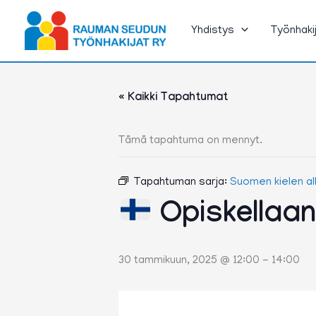
Siirry
sisältöön
Yhdistys
Työnhaki
« Kaikki Tapahtumat
Tämä tapahtuma on mennyt.
Tapahtuman sarja:
Suomen kielen a
Opiskellaa
30 tammikuun, 2025 @ 12:00
-
14:00