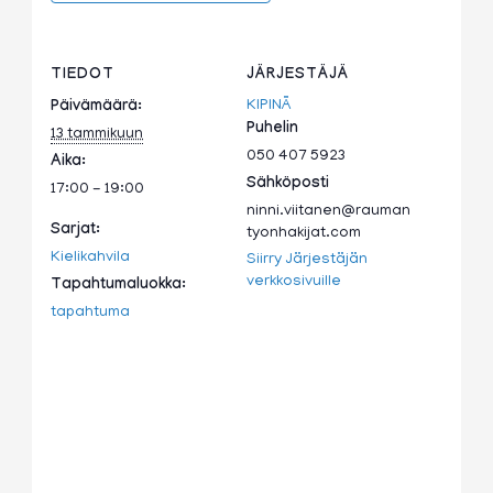
TIEDOT
JÄRJESTÄJÄ
KIPINÄ
Päivämäärä:
Puhelin
13 tammikuun
050 407 5923
Aika:
Sähköposti
17:00 - 19:00
ninni.viitanen@rauman
Sarjat:
tyonhakijat.com
Kielikahvila
Siirry Järjestäjän
verkkosivuille
Tapahtumaluokka:
tapahtuma