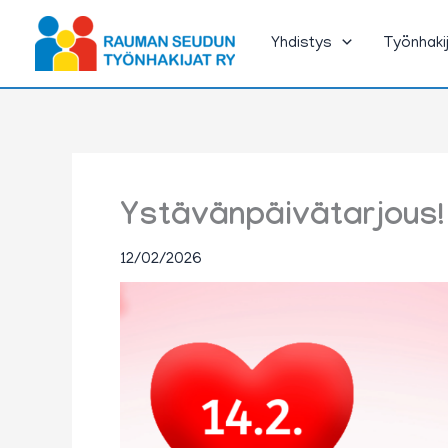
Siirry
sisältöön
Yhdistys
Työnhaki
Ystävänpäivätarjous!
12/02/2026