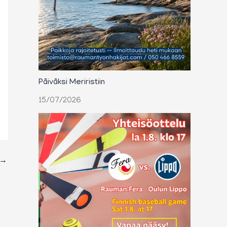
Päiväksi Meriristiin
15/07/2026
→