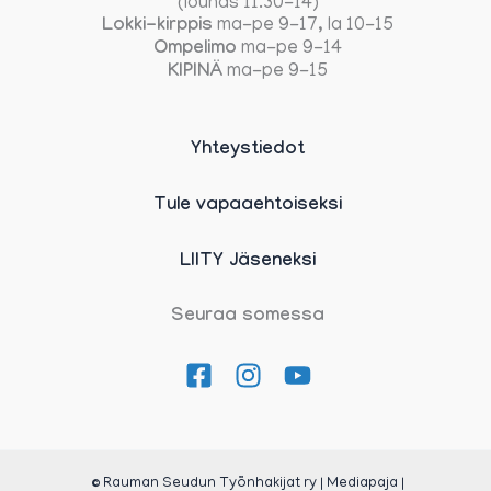
(lounas 11.30-14)
Lokki-kirppis
ma-pe 9-17, la 10-15
Ompelimo
ma-pe 9-14
KIPINÄ
ma-pe 9-15
Yhteystiedot
Tule vapaaehtoiseksi
LIITY Jäseneksi
Seuraa somessa
© Rauman Seudun Työnhakijat ry | Mediapaja |