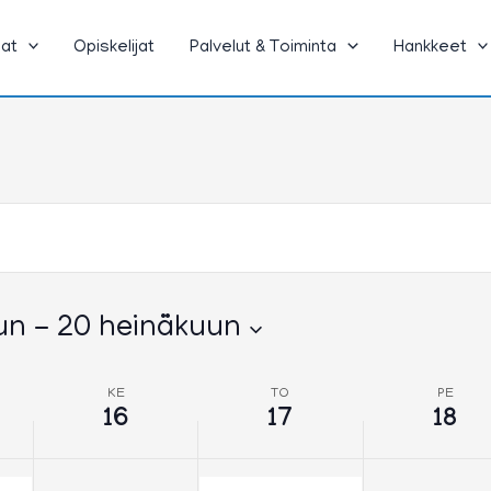
heinäkuun,
heinäkuun,
heinäkuun,
2025
2025
2025
jat
Opiskelijat
Palvelut & Toiminta
Hankkeet
un
 - 
20 heinäkuun
KE
TO
PE
16
17
18