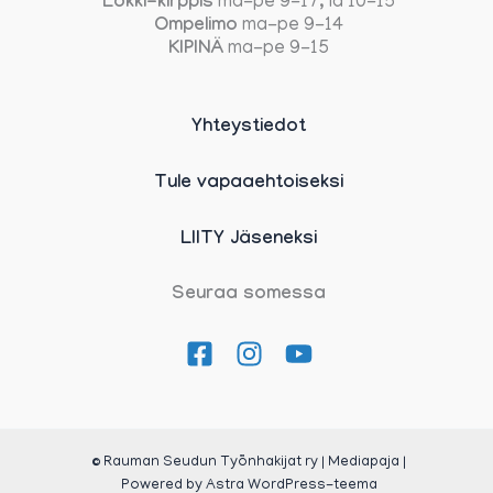
Lokki-kirppis
ma-pe 9-17, la 10-15
Ompelimo
ma-pe 9-14
KIPINÄ
ma-pe 9-15
Yhteystiedot
Tule vapaaehtoiseksi
LIITY Jäseneksi
Seuraa somessa
© Rauman Seudun Työnhakijat ry | Mediapaja |
Powered by
Astra WordPress-teema