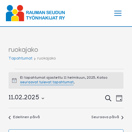
Siirry
sisältöön
ruokajako
Tapahtumat
ruokajako
Tapahtumat
for
Ei tapahtumat ajastettu 11 helmikuun, 2025. Katso
Notice
seuraavat tulevat tapahtumat
.
11
helmikuun,
2025
Tapahtumat
Tapa
11.02.2025
Etsi
Päivä
Etsi
View
Valitse
aja
Navig
päivä.
Näkymät
Edellinen päivä
Seuraava päivä
navigointi