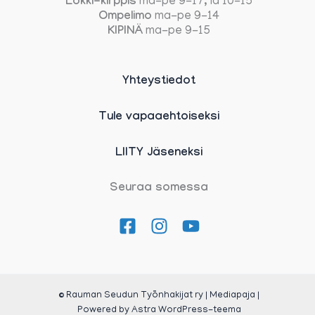
Lokki-kirppis
ma-pe 9-17, la 10-15
Ompelimo
ma-pe 9-14
KIPINÄ
ma-pe 9-15
Yhteystiedot
Tule vapaaehtoiseksi
LIITY Jäseneksi
Seuraa somessa
© Rauman Seudun Työnhakijat ry | Mediapaja |
Powered by
Astra WordPress-teema