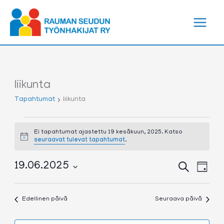
Siirry
sisältöön
liikunta
Tapahtumat
liikunta
Tapahtumat
for
Ei tapahtumat ajastettu 19 kesäkuun, 2025. Katso
Notice
seuraavat tulevat tapahtumat
.
19
kesäkuun,
2025
Tapahtumat
Tapa
19.06.2025
Etsi
Päivä
Etsi
View
Valitse
aja
Navig
päivä.
Näkymät
Edellinen päivä
Seuraava päivä
navigointi