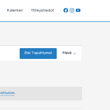
Kalenteri
Yhteystiedot
Tapahtuma
Views
Etsi Tapahtumat
Päivä
Navigation
apahtumat
.