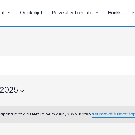
jat
Opiskelijat
Palvelut & Toiminta
Hankkeet
 2025
 tapahtumat ajastettu 5 helmikuun, 2025. Katso
seuraavat tulevat t
Notice