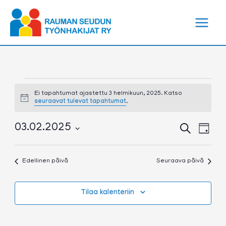
Siirry
sisältöön
Tapahtumat
for
Ei tapahtumat ajastettu 3 helmikuun, 2025. Katso
Notice
seuraavat tulevat tapahtumat
.
3
helmikuun,
2025
Tapahtumat
Tapa
03.02.2025
Etsi
Päivä
Etsi
View
Valitse
aja
Navig
päivä.
Näkymät
Edellinen päivä
Seuraava päivä
navigointi
Tilaa kalenteriin