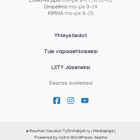
Lokki-kirppis
ma-pe 9-17, la 10-15
Ompelimo
ma-pe 9-14
KIPINÄ
ma-pe 9-15
Yhteystiedot
Tule vapaaehtoiseksi
LIITY Jäseneksi
Seuraa somessa
© Rauman Seudun Työnhakijat ry | Mediapaja |
Powered by
Astra WordPress-teema