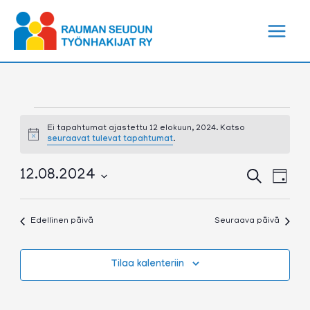
Siirry
sisältöön
Tapahtumat
for
Ei tapahtumat ajastettu 12 elokuun, 2024. Katso
Notice
seuraavat tulevat tapahtumat
.
12
elokuun,
2024
Tapahtumat
Tapa
12.08.2024
Etsi
Päivä
Etsi
View
Valitse
aja
Navig
päivä.
Näkymät
Edellinen päivä
Seuraava päivä
navigointi
Tilaa kalenteriin