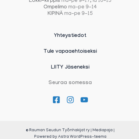
Lokki-kirppis
ma-pe 9-17, la 10-15
Ompelimo
ma-pe 9-14
KIPINÄ
ma-pe 9-15
Yhteystiedot
Tule vapaaehtoiseksi
LIITY Jäseneksi
Seuraa somessa
© Rauman Seudun Työnhakijat ry | Mediapaja |
Powered by
Astra WordPress-teema