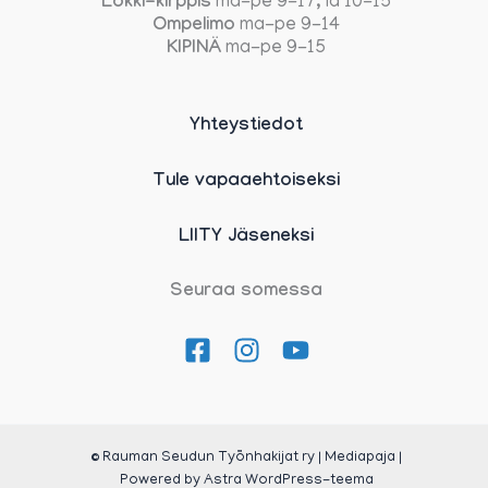
Lokki-kirppis
ma-pe 9-17, la 10-15
Ompelimo
ma-pe 9-14
KIPINÄ
ma-pe 9-15
Yhteystiedot
Tule vapaaehtoiseksi
LIITY Jäseneksi
Seuraa somessa
© Rauman Seudun Työnhakijat ry | Mediapaja |
Powered by
Astra WordPress-teema