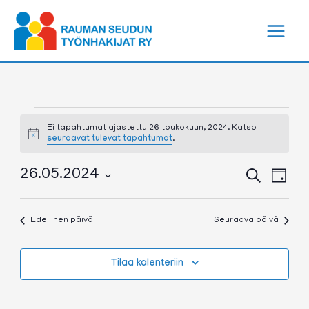
Siirry
sisältöön
Tapahtumat
for
Ei tapahtumat ajastettu 26 toukokuun, 2024. Katso
Notice
seuraavat tulevat tapahtumat
.
26
toukokuun,
2024
Tapahtumat
Tapa
26.05.2024
Etsi
Päivä
Etsi
View
Valitse
aja
Navig
päivä.
Näkymät
Edellinen päivä
Seuraava päivä
navigointi
Tilaa kalenteriin