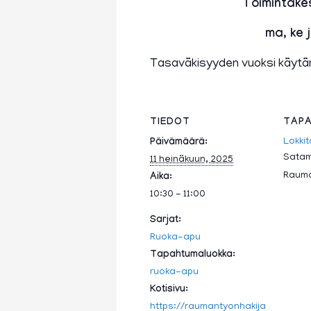
Toimintake
ma, ke j
Tasaväkisyyden vuoksi käytä
TIEDOT
TAPA
Lokkit
Päivämäärä:
Satam
11 heinäkuun, 2025
Raum
Aika:
10:30 - 11:00
Sarjat:
Ruoka-apu
Tapahtumaluokka:
ruoka-apu
Kotisivu:
https://raumantyonhakija