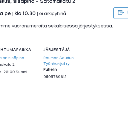
skus, sisäpiha – Satamakatu 2
a pe | klo 10.30 |
ei arkipyhinä
mme vuoronumeroita sekalaisessa järjestyksessä.
HTUMAPAIKKA
JÄRJESTÄJÄ
alon sisäpiha
Rauman Seudun
Työnhakijat ry
akatu 2
Puhelin
a
,
26100
Suomi
0505769613