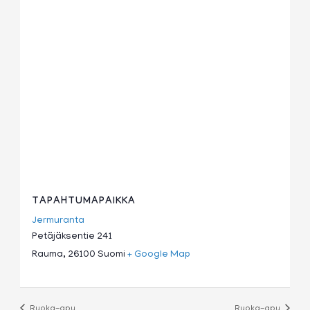
TAPAHTUMAPAIKKA
Jermuranta
Petäjäksentie 241
Rauma
,
26100
Suomi
+ Google Map
Ruoka-apu
Ruoka-apu