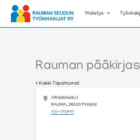
Siirry
sisältöön
Yhdistys
Työnhaki
Rauman pääkirjas
« Kaikki Tapahtumat
Osoite
Alfredinkatu 1
RAUMA
,
26100
Finland
Ajo-ohjeet