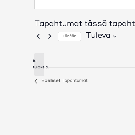
Tapahtumat tässä tapah
Tuleva
Tänään
Valitse
päivä.
Ei
Notice
tuloksia.
Edelliset
Tapahtumat