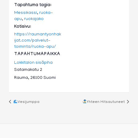
Tapahtuma tagia:
Messikassi
,
ruoka-
apu
,
ruokajako
Kotisivu:
https://raumantyonhak
ijat.com/palvelut-
toiminta/ruoka-apu/
TAPAHTUMAPAIKKA
Lokkitalon sisäpiha
Satamakatu 2
Rauma
,
26100
Suomi
Vesijumppa
Yhteen Hitsautuneet