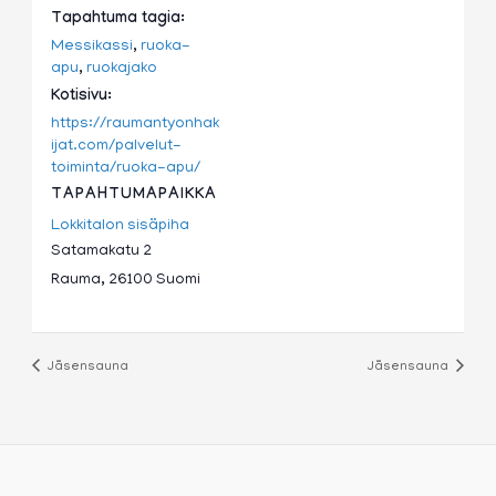
Tapahtuma tagia:
Messikassi
,
ruoka-
apu
,
ruokajako
Kotisivu:
https://raumantyonhak
ijat.com/palvelut-
toiminta/ruoka-apu/
TAPAHTUMAPAIKKA
Lokkitalon sisäpiha
Satamakatu 2
Rauma
,
26100
Suomi
Jäsensauna
Jäsensauna