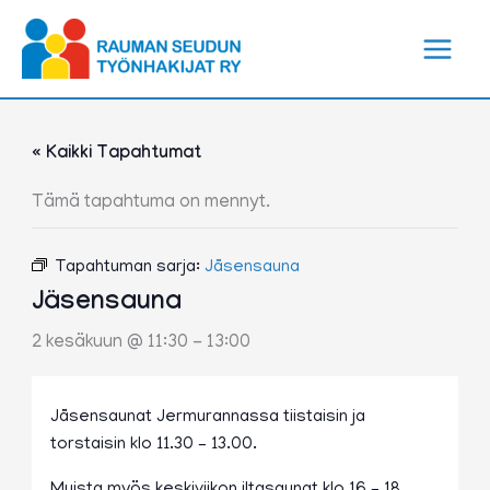
Siirry
sisältöön
« Kaikki Tapahtumat
Tämä tapahtuma on mennyt.
Tapahtuman sarja:
Jäsensauna
Jäsensauna
2 kesäkuun @ 11:30
-
13:00
Jäsensaunat Jermurannassa tiistaisin ja
torstaisin klo 11.30 – 13.00.
Muista myös keskiviikon iltasaunat klo 16 – 18.