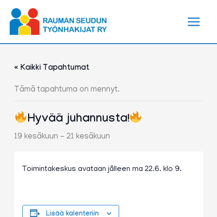
Siirry
sisältöön
« Kaikki Tapahtumat
Tämä tapahtuma on mennyt.
Hyvää juhannusta!
19 kesäkuun
-
21 kesäkuun
Toimintakeskus avataan jälleen ma 22.6. klo 9.
Lisää kalenteriin