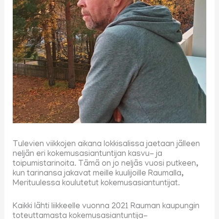
Tulevien viikkojen aikana lokkisalissa jaetaan jälleen
neljän eri kokemusasiantuntijan kasvu- ja
toipumistarinoita. Tämä on jo neljäs vuosi putkeen,
kun tarinansa jakavat meille kuulijoille Raumalla,
Merituulessa koulutetut kokemusasiantuntijat.
Kaikki lähti liikkeelle vuonna 2021 Rauman kaupungin
toteuttamasta kokemusasiantuntija-