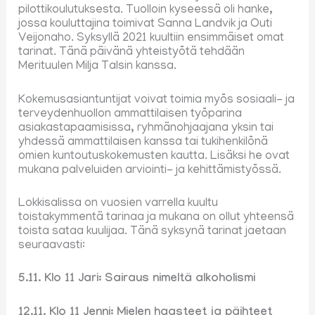
pilottikoulutuksesta. Tuolloin kyseessä oli hanke,
jossa kouluttajina toimivat Sanna Landvik ja Outi
Veijonaho. Syksyllä 2021 kuultiin ensimmäiset omat
tarinat. Tänä päivänä yhteistyötä tehdään
Merituulen Milja Talsin kanssa.
Kokemusasiantuntijat voivat toimia myös sosiaali- ja
terveydenhuollon ammattilaisen työparina
asiakastapaamisissa, ryhmänohjaajana yksin tai
yhdessä ammattilaisen kanssa tai tukihenkilönä
omien kuntoutuskokemusten kautta. Lisäksi he ovat
mukana palveluiden arviointi- ja kehittämistyössä.
Lokkisalissa on vuosien varrella kuultu
toistakymmentä tarinaa ja mukana on ollut yhteensä
toista sataa kuulijaa. Tänä syksynä tarinat jaetaan
seuraavasti:
5.11. Klo 11 Jari: Sairaus nimeltä alkoholismi
12.11. Klo 11 Jenni: Mielen haasteet ja päihteet