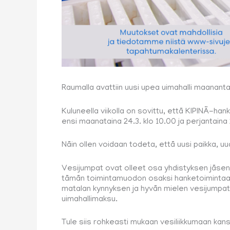
Raumalla avattiin uusi upea uimahalli maananta
Kuluneella viikolla on sovittu, että KIPINÄ-h
ensi maanataina 24.3. klo 10.00 ja perjantaina 2
Näin ollen voidaan todeta, että uusi paikka, uu
Vesijumpat ovat olleet osa yhdistyksen jäsen
tämän toimintamuodon osaksi hanketoimintaa 
matalan kynnyksen ja hyvän mielen vesijumpat 
uimahallimaksu.
Tule siis rohkeasti mukaan vesiliikkumaan ka