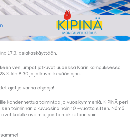
ina 17.3. asiakaskäyttöön.
ankkeen vesijumpat jatkuvat uudessa Karin kampuksessa
8.3. klo 8.30 ja jatkuvat kevään ajan.
det ajat ja vanha ohjaaja!
ille kohdennettua toimintaa jo vuosikymmeniä. KIPINÄ peri
sen toiminnan alkuvuosina noin 10 -vuotta sitten. Nämä
ovat kaikille avoimia, joista maksetaan vain
nssamme!