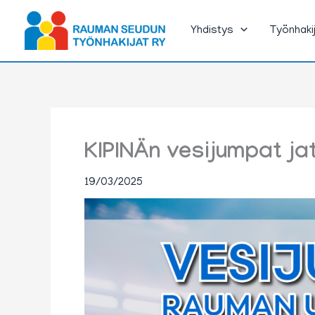
Siirry
sisältöön
Yhdistys
Työnhaki
KIPINÄn vesijumpat ja
19/03/2025