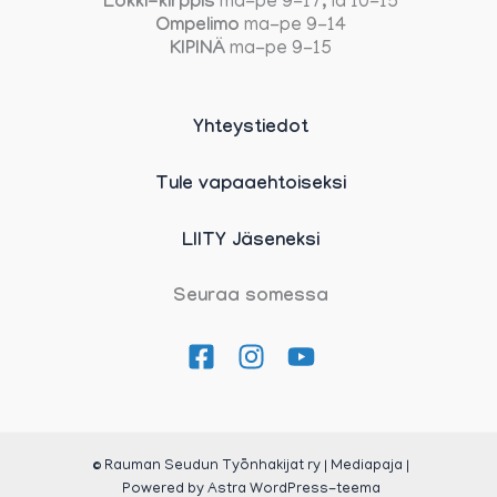
Lokki-kirppis
ma-pe 9-17, la 10-15
Ompelimo
ma-pe 9-14
KIPINÄ
ma-pe 9-15
Yhteystiedot
Tule vapaaehtoiseksi
LIITY Jäseneksi
Seuraa somessa
© Rauman Seudun Työnhakijat ry | Mediapaja |
Powered by
Astra WordPress-teema